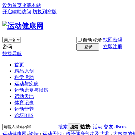
设为首页
收藏本站
开启辅助访问
切换到窄版
找回密码
自动登录
密码
立即注册
登录
快捷导航
首页
精品原创
科学运动
运动与疾病
运动康复与损伤
运动天地
体育记事
运动营养
论坛
BBS
搜索
热搜:
活动
交友
discuz
搜索
运动健康网
»
论坛
›
运动天地
›
传统健身气功及武术
›
太极拳的