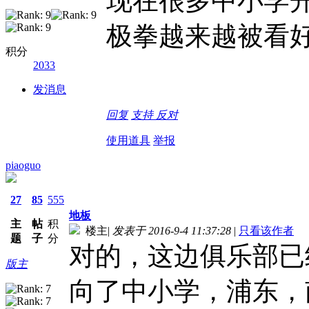
现在很多中小学
极拳越来越被看
积分
2033
发消息
回复
支持
反对
使用道具
举报
piaoguo
27
85
555
地板
主
帖
积
楼主
|
发表于 2016-9-4 11:37:28
|
只看该作者
题
子
分
对的，这边俱乐部已
版主
向了中小学，浦东，