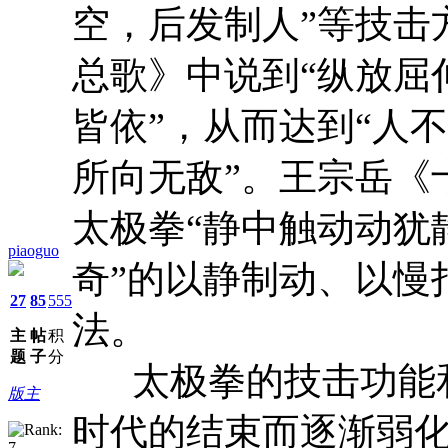
空，后发制人”等技击
总歌》中说到“纵放屈
皆依”，从而达到“人
所向无敌”。王宗岳《
太极拳“静中触动动犹
piaoguo
奇”的以静制动、以慢
27
85
555
法。
主
帖
积
题
子
分
太极拳的技击功能和
版主
时代的结束而逐渐弱化