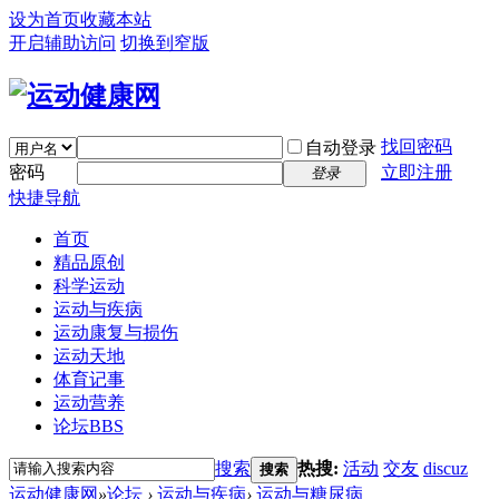
设为首页
收藏本站
开启辅助访问
切换到窄版
找回密码
自动登录
密码
立即注册
登录
快捷导航
首页
精品原创
科学运动
运动与疾病
运动康复与损伤
运动天地
体育记事
运动营养
论坛
BBS
搜索
热搜:
活动
交友
discuz
搜索
运动健康网
»
论坛
›
运动与疾病
›
运动与糖尿病