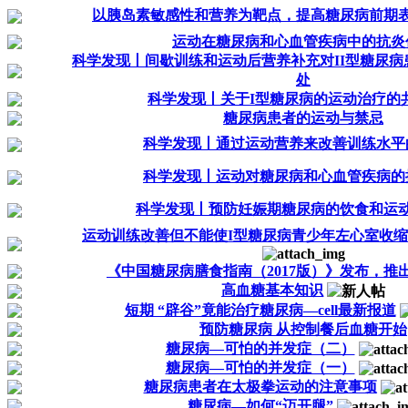
以胰岛素敏感性和营养为靶点，提高糖尿病前期
运动在糖尿病和心血管疾病中的抗炎
科学发现丨间歇训练和运动后营养补充对II型糖尿
处
科学发现丨关于I型糖尿病的运动治疗的
糖尿病患者的运动与禁忌
科学发现丨通过运动营养来改善训练水平
科学发现丨运动对糖尿病和心血管疾病的
科学发现丨预防妊娠期糖尿病的饮食和运
运动训练改善但不能使I型糖尿病青少年左心室收
《中国糖尿病膳食指南（2017版）》发布，推
高血糖基本知识
短期 “辟谷”竟能治疗糖尿病—cell最新报道
预防糖尿病 从控制餐后血糖开始
糖尿病—可怕的并发症（二）
糖尿病—可怕的并发症（一）
糖尿病患者在太极拳运动的注意事项
糖尿病—如何“迈开腿”