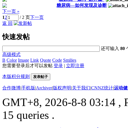
糖尿病—如何发现及诊断
下一页 »
1
2
/ 2 页
下一页
返 回
快速发帖
还可输入
80
高级模式
B
Color
Image
Link
Quote
Code
Smilies
您需要登录后才可以发帖
登录
|
立即注册
本版积分规则
发表帖子
合作微博
|
手机版
|
Archiver
|
版权声明
|
关于我们
|
CNNZ统计
|
运动健
GMT+8, 2026-8-8 03:14
, 
15 queries .