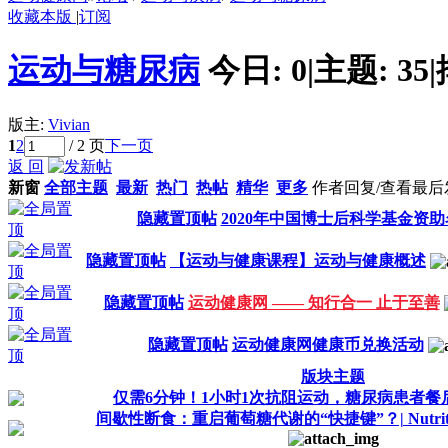
收藏本版
|
订阅
运动与糖尿病
今日:
0
|
主题:
35
|
版主:
Vivian
1
2
/ 2 页
下一页
返 回
新窗
全部主题
最新
热门
热帖
精华
更多
作者
回复/查看
最后
隐藏置顶帖
2020年中国博士后科学基金资助
隐藏置顶帖
【运动与健康课程】运动与健康概述
隐藏置顶帖
运动健康网 —— 知行合一 止于至善
隐藏置顶帖
运动健康网健康币兑换活动
版块主题
仅需6分钟！1小时1次抗阻运动，糖尿病患者餐
间歇性断食：重启葡萄糖代谢的“快捷键”？| Nutrition 