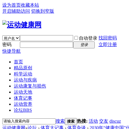
设为首页
收藏本站
开启辅助访问
切换到窄版
找回密码
自动登录
密码
立即注册
登录
快捷导航
首页
精品原创
科学运动
运动与疾病
运动康复与损伤
运动天地
体育记事
运动营养
论坛
BBS
搜索
热搜:
活动
交友
discuz
搜索
运动健康网
»
论坛
›
体育大记事
›
体育杂谈
›
2030年“健康中