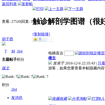
返回列表
触诊解剖学图谱（很
查看:
27520
|
回复:
3
[复制链接]
胡子西
7
31
264
电梯直达
楼主
主题
帖子
积分
发表于 2016-12-6 22:35:43
|
只
版主
游客，如果您要查看本帖隐藏内容
积分
264
发消息
收藏
淘帖
打赏
0
人