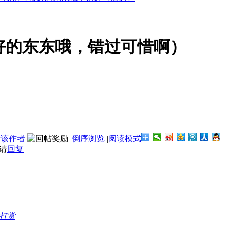
好的东东哦，错过可惜啊）
看该作者
|
倒序浏览
|
阅读模式
请
回复
打赏