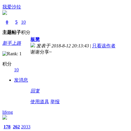
我爱沙拉
0
5
10
主题
帖子
积分
板凳
新手上路
发表于 2018-8-12 20:13:43
|
只看该作者
谢谢分享~
积分
10
发消息
回复
使用道具
举报
lifeng
178
262
2033