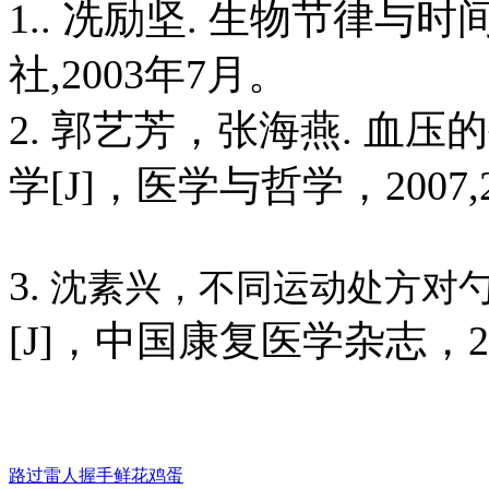
1..
冼励坚
.
生物节律与时
社
,2003
年
7
月。
2.
郭艺芳，张海燕
.
血压的
学
[J]
，医学与哲学，
2007,
3.
沈素兴，不同运动处方对
[J]
，中国康复医学杂志，
2
路过
雷人
握手
鲜花
鸡蛋