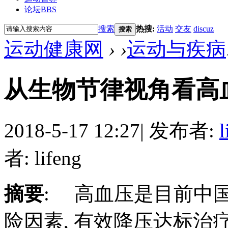
论坛
BBS
搜索
热搜:
活动
交友
discuz
搜索
运动健康网
›
›
运动与疾病
从生物节律视角看高
2018-5-17 12:27
|
发布者:
l
者: lifeng
摘要
: 高血压是目前中
险因素, 有效降压达标