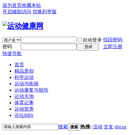
设为首页
收藏本站
开启辅助访问
切换到窄版
找回密码
自动登录
密码
立即注册
登录
快捷导航
首页
精品原创
科学运动
运动与疾病
运动康复与损伤
运动天地
体育记事
运动营养
论坛
BBS
搜索
热搜:
活动
交友
discuz
搜索