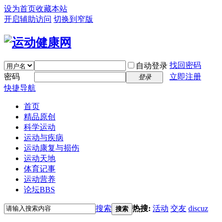
设为首页
收藏本站
开启辅助访问
切换到窄版
找回密码
自动登录
密码
立即注册
登录
快捷导航
首页
精品原创
科学运动
运动与疾病
运动康复与损伤
运动天地
体育记事
运动营养
论坛
BBS
搜索
热搜:
活动
交友
discuz
搜索