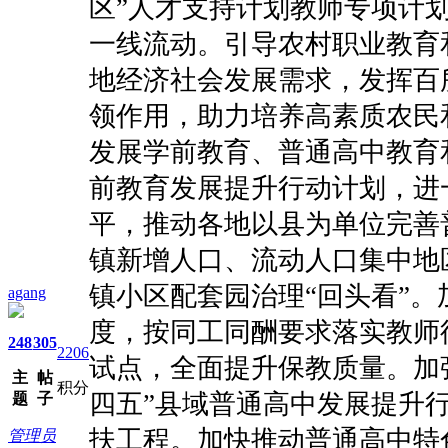
区”人才支持计划教师专项计
一线流动。引导农村职业教育
地经济社会发展需求，发挥百
领作用，助力培养高素质农民
发展学前教育、普通高中教育
前教育发展提升行动计划，进
平，推动各地以县为单位完善
镇新增人口、流动人口集中地
镇小区配套园治理“回头看”
agang
度，按同工同酬要求落实教师
248
305
2206
试点，全面提升保教质量。加
主
帖
积分
四五”县域普通高中发展提升
题
子
扶工程。加快推动普通高中特
管理员