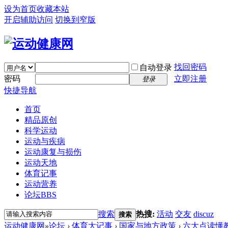
设为首页
收藏本站
开启辅助访问
切换到窄版
找回密码
自动登录
密码
立即注册
登录
快捷导航
首页
精品原创
科学运动
运动与疾病
运动康复与损伤
运动天地
体育记事
运动营养
论坛
BBS
搜索
热搜:
活动
交友
discuz
搜索
运动健康网
»
论坛
›
体育大记事
›
国家与地方政策
›
六大点读懂教