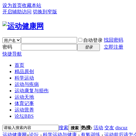
设为首页
收藏本站
开启辅助访问
切换到窄版
找回密码
自动登录
密码
立即注册
登录
快捷导航
首页
精品原创
科学运动
运动与疾病
运动康复与损伤
运动天地
体育记事
运动营养
论坛
BBS
搜索
热搜:
活动
交友
discuz
搜索
运动健康网
»
论坛
›
科学运动与健康
›
有氧训练
›
运动前后该怎