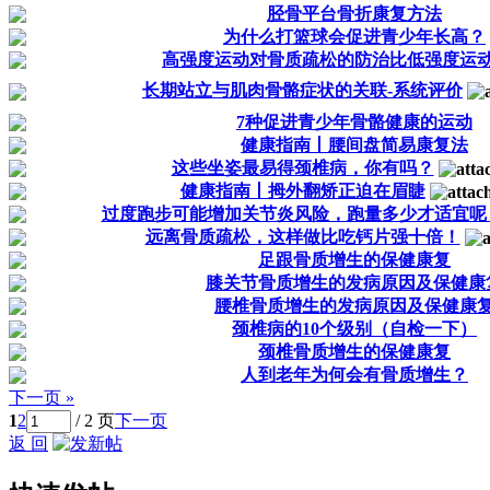
胫骨平台骨折康复方法
为什么打篮球会促进青少年长高？
高强度运动对骨质疏松的防治比低强度运
长期站立与肌肉骨骼症状的关联-系统评价
7种促进青少年骨骼健康的运动
健康指南丨腰间盘简易康复法
这些坐姿最易得颈椎病，你有吗？
健康指南丨拇外翻矫正迫在眉睫
过度跑步可能增加关节炎风险，跑量多少才适宜呢
远离骨质疏松，这样做比吃钙片强十倍！
足跟骨质增生的保健康复
膝关节骨质增生的发病原因及保健康
腰椎骨质增生的发病原因及保健康
颈椎病的10个级别（自检一下）
颈椎骨质增生的保健康复
人到老年为何会有骨质增生？
下一页 »
1
2
/ 2 页
下一页
返 回