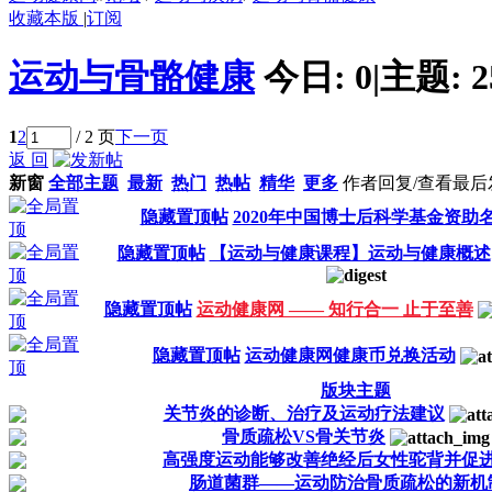
收藏本版
|
订阅
运动与骨骼健康
今日:
0
|
主题:
2
1
2
/ 2 页
下一页
返 回
新窗
全部主题
最新
热门
热帖
精华
更多
作者
回复/查看
最后
隐藏置顶帖
2020年中国博士后科学基金资助
隐藏置顶帖
【运动与健康课程】运动与健康概述
隐藏置顶帖
运动健康网 —— 知行合一 止于至善
隐藏置顶帖
运动健康网健康币兑换活动
版块主题
关节炎的诊断、治疗及运动疗法建议
骨质疏松VS骨关节炎
高强度运动能够改善绝经后女性驼背并促
肠道菌群——运动防治骨质疏松的新机