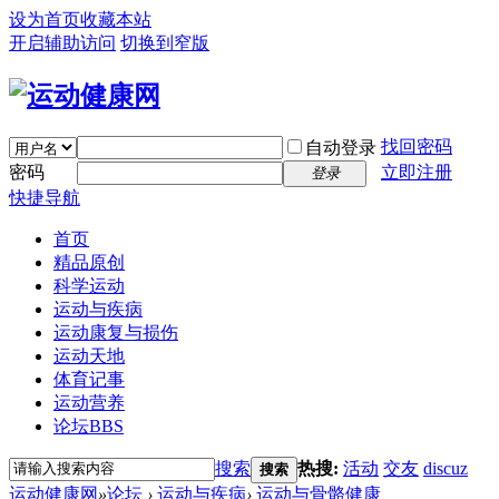
设为首页
收藏本站
开启辅助访问
切换到窄版
找回密码
自动登录
密码
立即注册
登录
快捷导航
首页
精品原创
科学运动
运动与疾病
运动康复与损伤
运动天地
体育记事
运动营养
论坛
BBS
搜索
热搜:
活动
交友
discuz
搜索
运动健康网
»
论坛
›
运动与疾病
›
运动与骨骼健康