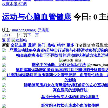
收藏本版
|
订阅
运动与心脑血管健康
今日:
0
|
主
版主:
sunzhongguang
,
尹洪刚
1
2
3
/ 3 页
下一页
返 回
新窗
全部主题
最新
热门
热帖
精华
更多
作者
回复/查看
最后
严重主动脉狭窄患者6分钟步行试验与心肺运动负荷试验
帕金森病患者处于不同阶段的运动症状测试方法及运
脑卒中的诊断、治疗及运动疗法
早期踏车运动增加脑缺血/再灌注后巨噬细胞迁移抑制
12周跳绳运动对高血压前期少女腹部肥胖、血管活性物质、
的影响
肺动脉高压妇女在有氧运动训练前后的左心室功
高血压病的运动疗法
马拉松会改变人体的血清代谢吗？
经常跑马拉松会造成心血管损伤吗