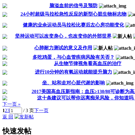
脑溢血前的信号及预防
24小时超级马拉松急性反应的新型心脏生物标志物
健康的业余运动员马拉松比赛后左心房功能变化
坚持运动可以改变身心，也改变你的外部世界
心肺耐力测试的意义及作用
多吃鸡蛋，与心血管疾病风险有关否？
从生物节律视角看高血压的治疗
进行10分钟的有氧运动就能提升脑力
坐、站和走对心脏代谢的影响
2017美国高血压新指南：血压≥130/80可诊断为
这十条建议可以帮你远离痴呆风险，你知道吗
下一页 »
1
2
3
/ 3 页
下一页
返 回
快速发帖