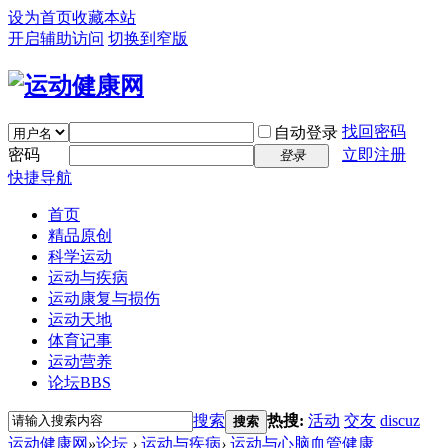
设为首页
收藏本站
开启辅助访问
切换到窄版
找回密码
自动登录
密码
立即注册
登录
快捷导航
首页
精品原创
科学运动
运动与疾病
运动康复与损伤
运动天地
体育记事
运动营养
论坛
BBS
搜索
热搜:
活动
交友
discuz
搜索
运动健康网
»
论坛
›
运动与疾病
›
运动与心脑血管健康